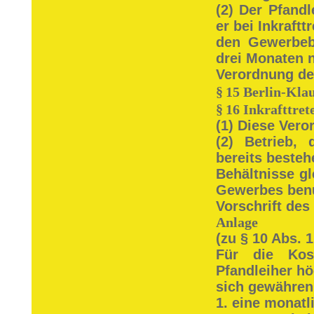
(2) Der Pfand
er bei Inkraft
den Gewerbebe
drei Monaten n
Verordnung de
§
15 Berlin-Klau
§
16 Inkrafttret
(1) Diese Veror
(2) Betrieb, 
bereits beste
Behältnisse gl
Gewerbes benu
Vorschrift des 
Anlage
(zu § 10 Abs. 1
Für die Kos
Pfandleiher hö
sich gewähren
1. eine monatl