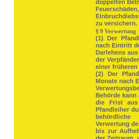
doppelten Bet
Feuerschä
Einbruchdiebs
zu versichern.
§
9 Verwertung
(1) Der Pfand
nach Eintritt 
Darlehens aus
der Verpfänder 
einer frühere
(2) Der Pfan
Monate nach Ei
Verwertungsbe
Behörde kann 
die Frist au
Pfandleiher du
behördlich
Verwertung des
bis zur Aufh
der Zeitraum, 