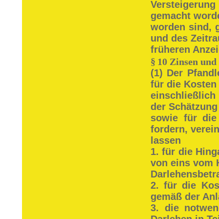
Versteigerun
gemacht worden
worden sind, 
und des Zeitra
früheren Anzei
§
10 Zinsen und
(1) Der Pfandl
für die Kosten
einschließlic
der Schätzung
sowie für di
fordern, verei
lassen
1. für die Hin
von eins vom 
Darlehensbetr
2. für die Ko
gemäß der Anl
3. die notwe