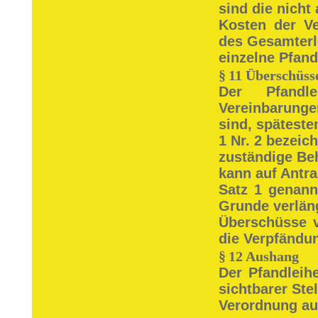
sind die nich
Kosten der Ve
des Gesamterl
einzelne Pfand
§
11 Überschüss
Der Pfandl
Vereinbarungen
sind, späteste
1 Nr. 2 bezeich
zuständige Be
kann auf Antra
Satz 1 genann
Grunde verlän
Überschüsse v
die Verpfändung
§
12 Aushang
Der Pfandleih
sichtbarer Ste
Verordnung a