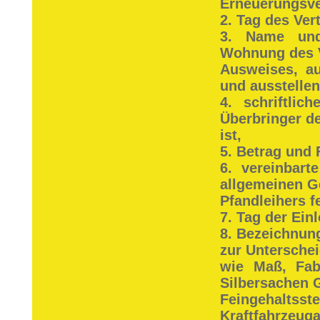
Erneuerungsve
2. Tag des Ver
3. Name und
Wohnung des V
Ausweises, a
und ausstelle
4. schriftlic
Überbringer de
ist,
5. Betrag und 
6. vereinbart
allgemeinen G
Pfandleihers f
7. Tag der Ein
8. Bezeichnun
zur Untersche
wie Maß, Fab
Silbersachen 
Feingehalts
Kraftfahrzeug