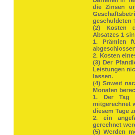
Darlehen in Te
die Zinsen u
Geschäftsbetr
geschuldeten T
(2) Kosten 
Absatzes 1 sin
1. Prämien f
abgeschlossen
2. Kosten ein
(3) Der Pfandl
Leistungen ni
lassen.
(4) Soweit na
Monaten berech
1. Der Tag 
mitgerechnet 
diesem Tage z
2. ein angef
gerechnet wer
(5) Werden me