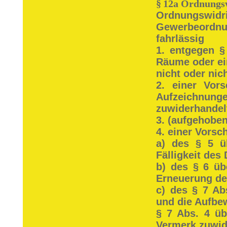
§
12a Ordnungsw
Ordnungswidr
Gewerbeordnun
fahrlässig
1. entgegen §
Räume oder e
nicht oder nich
2. einer Vor
Aufzeichnunge
zuwiderhandel
3. (aufgehoben
4. einer Vorsch
a) des § 5 ü
Fälligkeit des
b) des § 6 üb
Erneuerung de
c) des § 7 Ab
und die Aufbe
§ 7 Abs. 4 ü
Vermerk zuwid