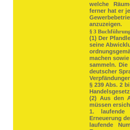
welche Räume
ferner hat er 
Gewerbebetr
anzuzeigen.
§
3 Buchführung
(1) Der Pfandl
seine Abwickl
ordnungsgem
machen sowie 
sammeln. Die 
deutscher Spr
Verpfändungen
§ 239 Abs. 2 b
Handelsgesetz
(2) Aus den 
müssen ersicht
1. laufende
Erneuerung des
laufende Nu