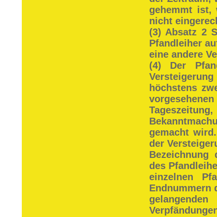
gehemmt ist, 
nicht eingerec
(3) Absatz 2 
Pfandleiher au
eine andere Ve
(4) Der Pfan
Versteigerung
höchstens zwe
vorgesehenen Z
Tageszeitun
Bekanntmachun
gemacht wird
der Versteiger
Bezeichnung 
des Pfandleih
einzelnen Pf
Endnummern de
gelangende
Verpfändungen