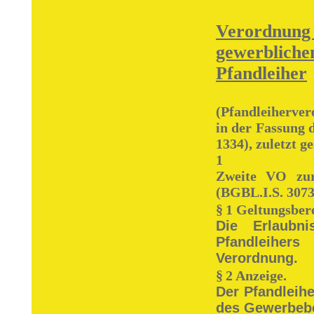
Verordnung
gewerbliche
Pfandleiher
(Pfandleiherve
in der Fassung
1334), zuletzt g
1
Zweite VO zur
(BGBL.I.S. 3073
§
1 Geltungsbere
Die Erlaubn
Pfandleihers
Verordnung.
§
2 Anzeige.
Der Pfandleih
des Gewerbebe