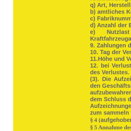
q) Art, Herstel
b) amtliches 
c) Fabriknumm
d) Anzahl der 
e) Nutzlas
Kraftfahrzeug
9. Zahlungen d
10. Tag der Ve
11.Höhe und V
12. bei Verlus
des Verlustes.
(3). Die Aufz
den Geschäfts
aufzubewahren
dem Schluss d
Aufzeichnung
zum sammeln 
§
4 (
aufgehobe
§
5 Annahme des