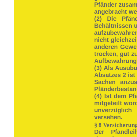
Pfänder zusam
angebracht we
(2) Die Pfä
Behältnissen u
aufzubewahre
nicht gleichze
anderen Gewe
trocken, gut z
Aufbewahrung 
(3) Als Ausüb
Absatzes 2 ist
Sachen anzus
Pfänderbestand
(4) Ist dem Pf
mitgeteilt wor
unverzüglich
versehen.
§
8 Versicherun
Der Pfandle