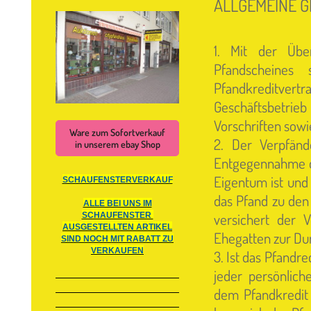
ALLGEMEINE 
1. Mit der Üb
Pfandscheines
Pfandkreditvert
Geschäftsbetrie
Vorschriften sowi
Ware zum Sofortverkauf
2. Der Verpfän
in unserem ebay Shop
Entgegennahme de
Eigentum ist und 
SCHAUFENSTERVERKAUF
das Pfand zu den
ALLE BEI UNS IM
versichert der V
SCHAUFENSTER
AUSGESTELLTEN ARTIKEL
Ehegatten zur Du
SIND NOCH MIT RABATT ZU
VERKAUFEN
3. Ist das Pfandre
jeder persönlich
dem Pfandkredit b