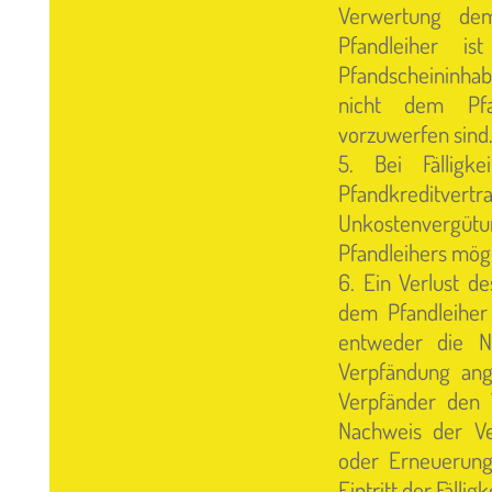
Verwertung dem
Pfandleiher is
Pfandscheininhab
nicht dem Pfan
vorzuwerfen sind
5. Bei Fälligk
Pfandkreditve
Unkostenvergütu
Pfandleihers mögl
6. Ein Verlust d
dem Pfandleiher
entweder die 
Verpfändung ang
Verpfänder den V
Nachweis der Ve
oder Erneuerung 
Eintritt der Fällig