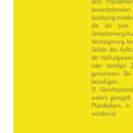
dem Pfandleihe
bevorstehenden
Auslösung mindes
die bis zum Z
Unkostenvergüt
Versteigerung be
Gefahr des Auftr
der Haftungaussch
oder sonstige 
genommen. Bei 
beizufügen.
12. Gerichtsstan
anders geregelt 
Pfandleihers, i
worden ist.