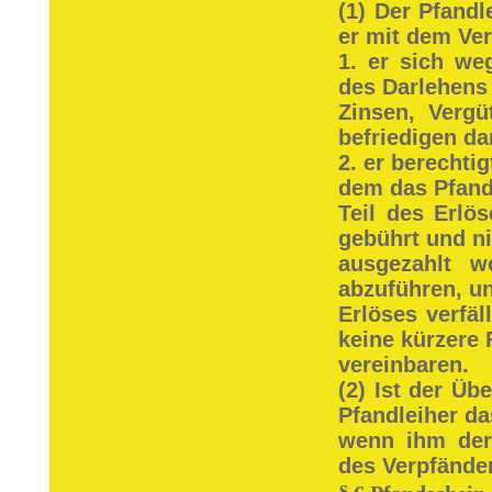
(1) Der Pfand
er mit dem Ver
1. er sich we
des Darlehens
Zinsen, Verg
befriedigen dar
2. er berechti
dem das Pfand
Teil des Erlö
gebührt und ni
ausgezahlt w
abzuführen, un
Erlöses verfäl
keine kürzere 
vereinbaren.
(2) Ist der Üb
Pfandleiher d
wenn ihm der 
des Verpfände