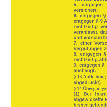
5. entgegen 
versichert,
6. entgegen §
entgegen § 9 A
rechtzeitig v
veranlasst, da
und vorschrif
7. einer Vors
Vergütungen z
8. entgegen §
rechtzeitig ab
9. entgegen §
aushängt.
§
13 Aufhebung 
abgedruckt)
§
14 Übergangsv
(1) Bei Inkr
abgewickelte 
bisher geltend