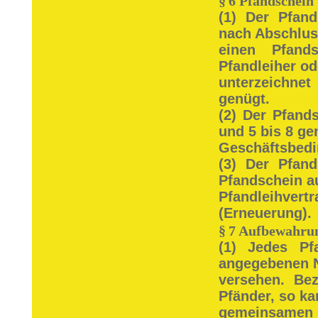
§
6 Pfandschein
(1) Der Pfand
nach Abschlus
einen Pfand
Pfandleiher od
unterzeichnet
genügt.
(2) Der Pfand
und 5 bis 8 g
Geschäftsbedi
(3) Der Pfan
Pfandschein a
Pfandleihvert
(Erneuerung).
§
7 Aufbewahru
(1) Jedes Pf
angegebenen N
versehen. Be
Pfänder, so k
gemeinsamen 